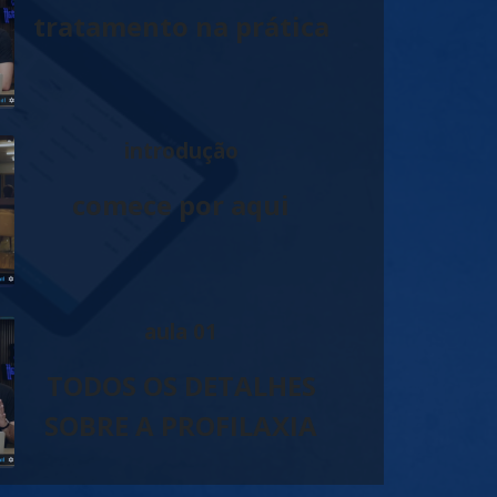
tratamento na prática
introdução
comece por aqui
aula 01
TODOS OS DETALHES
SOBRE A PROFILAXIA