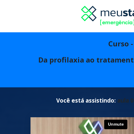
Curso 
Da profilaxia ao tratamen
Você está assistindo:
aula 0