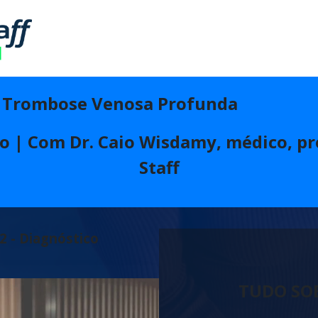
- Trombose Venosa Profunda
to | Com Dr. Caio Wisdamy, médico, p
Staff
2 - Diagnóstico
TUDO SO