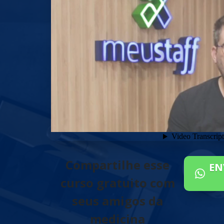
Compartilhe esse
EN
curso gratuito com
seus amigos da
medicina