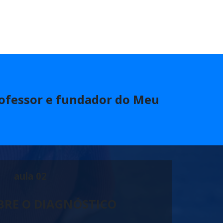
rofessor e fundador do Meu
aula 02
BRE O DIAGNÓSTICO