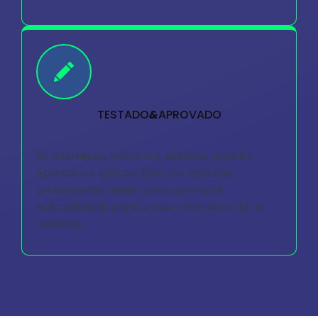
TESTADO
&
APROVADO
Se interessou, inscreveu, acessou, assistiu,
aprendeu e aplicou. Esse é o ciclo que
promovemos nesse curso para você.
Aplicabilidade prática para o seu dia a dia na
medicina.