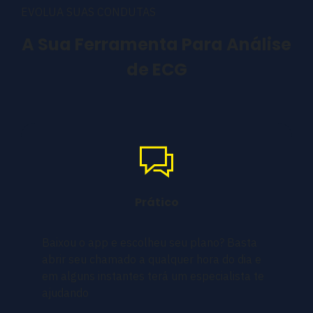
EVOLUA SUAS CONDUTAS
A Sua Ferramenta Para Análise
de ECG
Prático
Baixou o app e escolheu seu plano? Basta
abrir seu chamado a qualquer hora do dia e
em alguns instantes terá um especialista te
ajudando