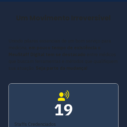
Um Movimento Irreversível
Unindo pilares essenciais de um bom serviço para
medicina,
em pouco tempo de existência o
MeuStaff Digital tem se destacado
entre médicos
que buscam ferramentas e métodos que qualifiquem
sua atuação.
Seja parte da mudança!
19
Staffs Credenciados