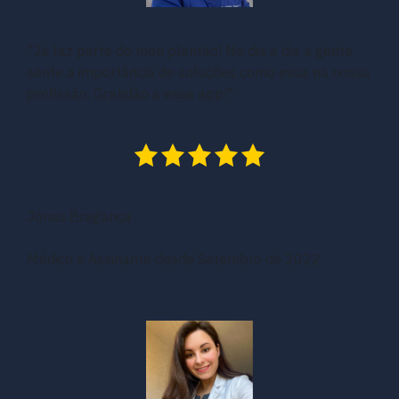
"Já faz parte do meu plantão! No dia a dia a gente
sente a importância de soluções como essa na nossa
profissão. Gratidão a esse app!"
Jonas Bragança
Médico e Assinante desde Setembro de 2022