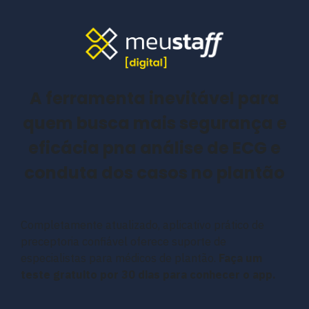
A ferramenta inevitável para
quem busca mais segurança e
eficácia pna análise de ECG e
conduta dos casos no plantão
Completamente atualizado, aplicativo prático de
preceptoria confiável oferece suporte de
especialistas para médicos de plantão.
Faça um
teste gratuito por 30 dias para conhecer o app.