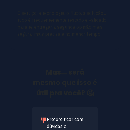
O serviço, a tecnologia, o fluxo, a solução...
tudo é frequentemente testado e validado
para te entregar a segunda opinião mais
segura, mais precisa e no menor tempo
Mas... será
mesmo que isso é
útil pra você? 🤔
Prefere ficar com
dúvidas e