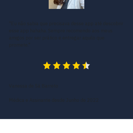
"Eu não sabia que precisava desse app até descobrir
esse app hahaha. Sempre recomendo aos meus
amigos por ser prático e entregar aquilo que
promete."
Vanessa de Sá Barreto
Médica e Assinante desde Junho de 2022