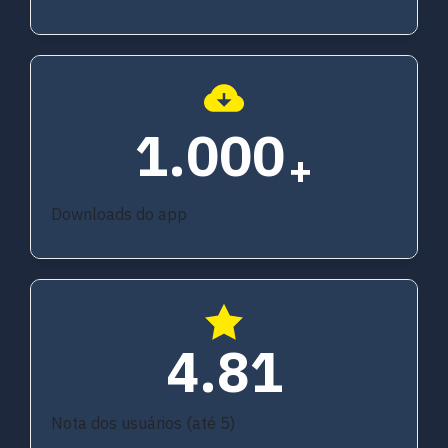
1.000
+
Downloads do app
4.81
Nota dos usuários (até 5)