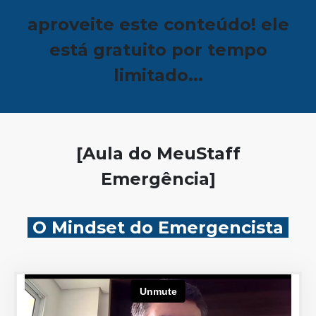
aproveite este conteúdo! ele
está gratuito por tempo
limitado...
[Aula do MeuStaff
Emergência]
O Mindset do Emergencista