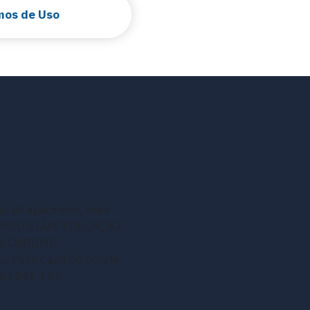
mos de Uso
, de aplicativos, sites
resa MEU STAFF EDUCAÇÃO
no CNPJ/MF:
 Pátio Cariri Corporate
: 63.041-162.