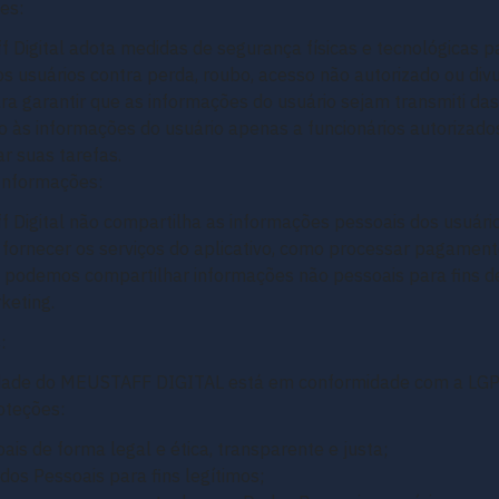
es:
f Digital adota medidas de segurança físicas e tecnológicas p
s usuários contra perda, roubo, acesso não autorizado ou div
ara garantir que as informações do usuário sejam transmiti d
so às informações do usuário apenas a funcionários autorizad
r suas tarefas.
Informações:
ff Digital não compartilha as informações pessoais dos usuári
fornecer os serviços do aplicativo, como processar pagamento
, podemos compartilhar informações não pessoais para fins d
keting.
:
acidade do MEUSTAFF DIGITAL está em conformidade com a LG
oteções:
is de forma legal e ética, transparente e justa;
dos Pessoais para fins legítimos;