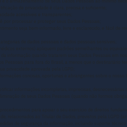
o e o armazenamento de seus Dados Pessoais ao mínimo nece
tificação de privacidade é clara, precisa e suficiente;
acidade acessíveis e transparentes;
ê por processar e proteger seus Dados Pessoais;
entimento seja bem-informado, livre e esclarecido, e fácil de
 categorias de dados pessoais e dados pessoais sensíveis;
(médicos externos) apliquem padrões semelhantes ou equivale
a da informação quando tratarem seus Dados Pessoais em no
s Pessoais para fora do Brasil, a menos que o destinatário te
ua privacidade aprovada pela LGPD;
 informações concisas, oportunas e abrangentes sobre o nosso
retificar informações incompletas, imprecisas, desnecessárias 
 eliminação de seus Dados Pessoais (quando não formos obriga
procedimentos para apoiar o seu exercício de direitos fundame
ade, relacionados ao Titular de Dados, previstos pela LGPD (ar
idas de segurança da informação, incluindo suporte técnico