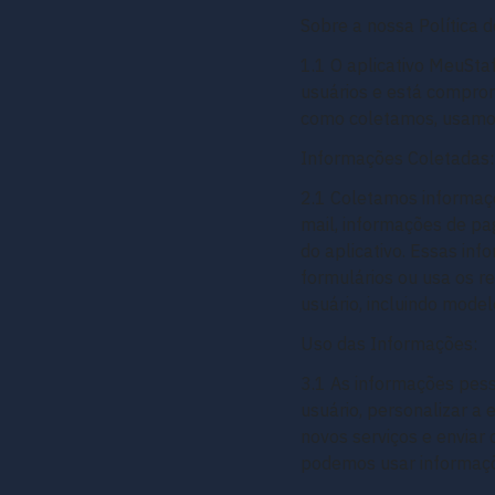
Sobre a nossa Política d
1.1 O aplicativo MeuStaf
usuários e está comprom
como coletamos, usamos 
Informações Coletadas:
2.1 Coletamos informaçõ
mail, informações de pa
do aplicativo. Essas inf
formulários ou usa os re
usuário, incluindo model
Uso das Informações:
3.1 As informações pess
usuário, personalizar a 
novos serviços e envia
podemos usar informaçõe