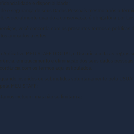
nfidencialidade e disponibilidade;
dade e segurança de seus Dados Pessoais mesmo após o térmi
ê, especialmente quando a conservação é obrigatória por Lei
 Serviços, você concorda com os presentes termos e políticas 
os anexados a estes.
 o Aplicativo MEU STAFF DIGITAL, o Usuário aceita as regras s
ência, enriquecimento e eliminação dos seus dados pessoais 
ncordância com os termos aqui estipulados.
quando inseridos ou submetidos voluntariamente pelo USUÁRI
 pela MEU STAFF;
tamos incluem, mas não se limitam a: