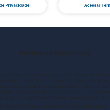
 de Privacidade
Acessar Ter
Política de Privacidade
dade rege seu acesso e uso, como pessoa física, dentro do Brasil
, bens e serviços (os “Serviços”) disponibilizados pela emp
NA LTDA, sociedade de responsabilidade limitada inscrita 
m sede na Rua Catulo da Paixão Cearense, nº 175. Condomínio
ângulo, município de Juazeiro do Norte – estado do Ceará. CEP
 ATENÇÃO ANTES DE ACESSAR E UTILIZAR O APLICATIVO