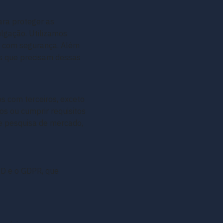
ara proteger as
ulgação. Utilizamos
as com segurança. Além
os que precisam dessas
os com terceiros, exceto
s ou cumprir requisitos
e pesquisa de mercado,
PD e o GDPR, que