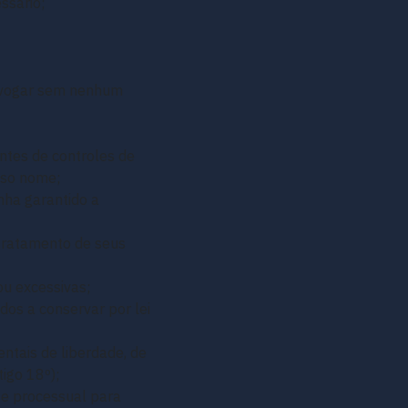
ssário;
 revogar sem nenhum
ntes de controles de
sso nome;
nha garantido a
 tratamento de seus
ou excessivas;
dos a conservar por lei
ntais de liberdade, de
tigo 18º);
 e processual para