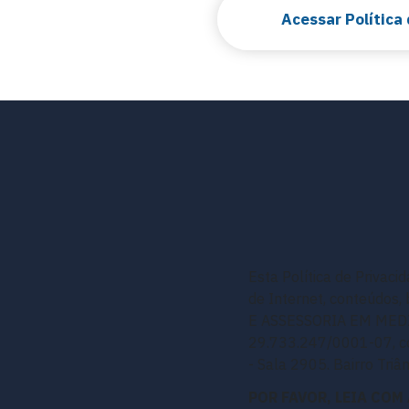
Acessar Política
Esta Política de Privaci
de Internet, conteúdos
E ASSESSORIA EM MEDICI
29.733.247/0001-07, co
- Sala 2905. Bairro Tri
POR FAVOR, LEIA COM