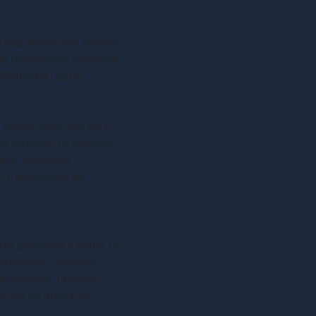
e a segurança dos nossos
de privacidade descreve
euStaff Digital.
o nome, endereço de e-
a fornecer os serviços
tivo, preenche
 o dispositivo do
ara gerenciar a conta do
agamentos, oferecer
e promoções. Também
rios do aplicativo.