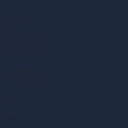
em acesso aos
 por pacientes
as eventuais anotações e
 único e exclusivo
ou relatórios fornecidas
 do CFM, sendo ainda
igilo, em ambiente
65/2014. O USUÁRIO que
rá o seu pedido avaliado
de, exatidão,
finalidades: