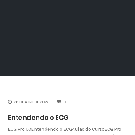
COMMENTS
28 DE ABRIL DE 2023
0
Entendendo o ECG
ECG Pro 1.0Entendendo o ECGAulas do CursoECG Pro