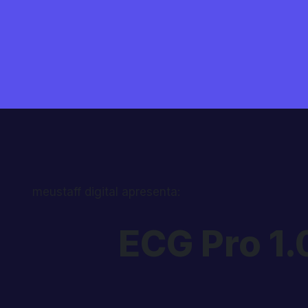
meustaff digital apresenta:
ECG Pro 1.