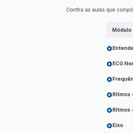
Confira as aulas que compõ
Módulo 
Entend
ECG No
Frequên
Ritmos -
Ritmos -
Eixo