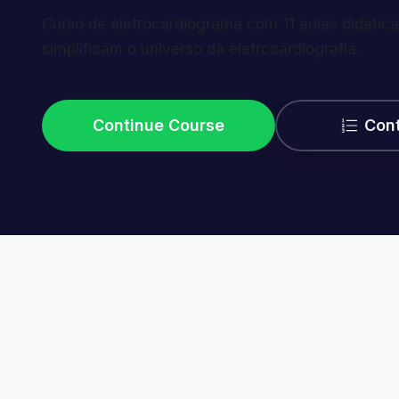
Curso de eletrocardiograma com 11 aulas didática
simplificam o universo da eletrocardiografia.
Continue Course
Con