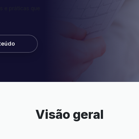
s e práticas que
teúdo
Visão geral