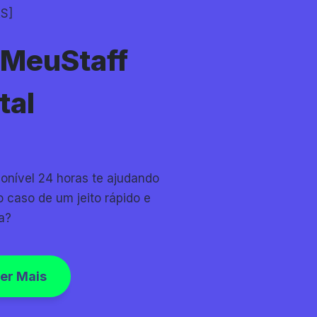
S]
 MeuStaff
tal
ponível 24 horas te ajudando
o caso de um jeito rápido e
a?
er Mais